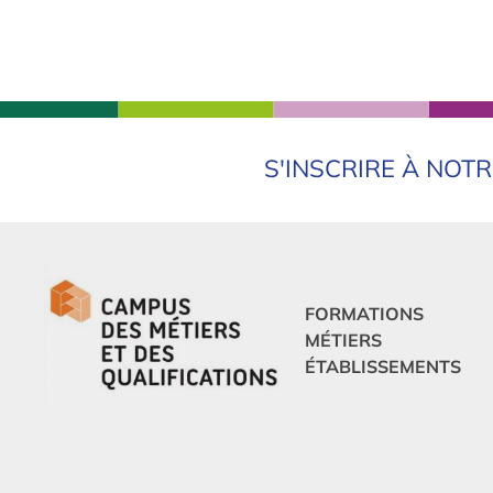
Miroitier
-
Serrurier – métallier
Fiche formation
BAC PRO technicien constructeur bois
S'INSCRIRE À NOT
BAC PRO
Charpentier bois
-
Menuisier
Fiche formation
FORMATIONS
MÉTIERS
BAC PRO Technicien d’études du bâtiment option A : é
ÉTABLISSEMENTS
BAC PRO
Ingénieur/e du BTP
Fiche formation