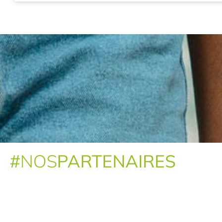
BAC PRO Métiers de l’électricité et de ses environne
BAC PRO
Plombier
-
Monteur/euse en installations thermiques et climatiques
Fiche formation
BAC PRO Métiers du froid et des énergies renouvelabl
BAC PRO
Fiche formation
#
NOS
PARTENAIRES
BAC PRO ouvrage du bâtiment : Métallerie
BAC PRO