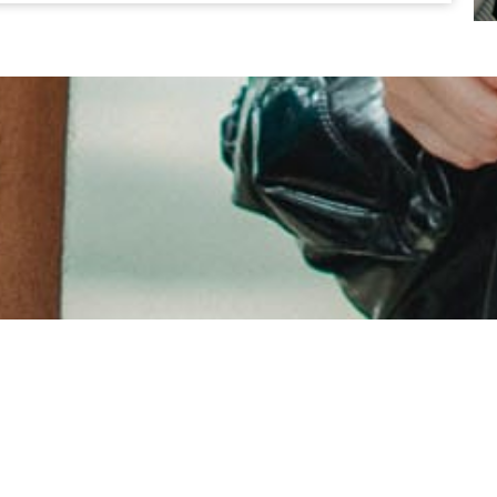
ments connectés (MELEC)
es