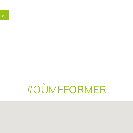
ite
#
OÙME
FORMER