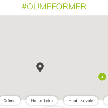
#
OÙME
FORMER
2
Drôme
Haute-Loire
Haute-savoie