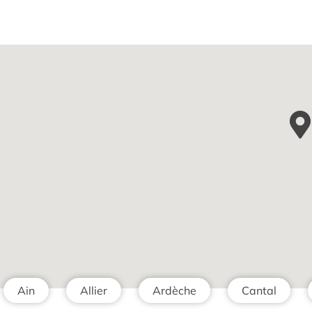
Ain
Allier
Ardèche
Cantal