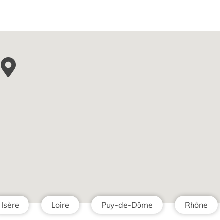
Isère
Loire
Puy-de-Dôme
Rhône