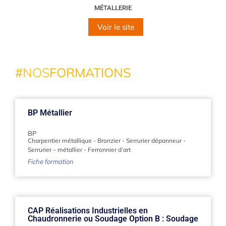
MÉTALLERIE
Voir le site
#
NOS
FORMATIONS
BP Métallier
BP
Charpentier métallique
-
Bronzier
-
Serrurier dépanneur
-
Serrurier – métallier
-
Ferronnier d’art
Fiche formation
CAP Réalisations Industrielles en
Chaudronnerie ou Soudage Option B : Soudage