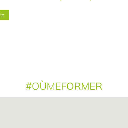
ite
#
OÙME
FORMER