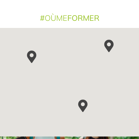
#
OÙME
FORMER