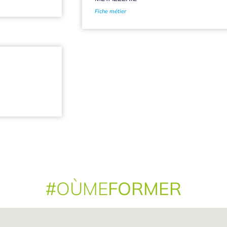
Fiche métier
#
OÙME
FORMER