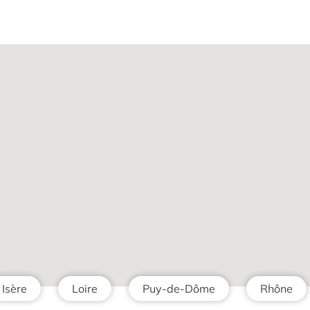
Isère
Loire
Puy-de-Dôme
Rhône