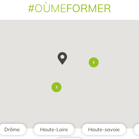
#
OÙME
FORMER
5
3
Drôme
Haute-Loire
Haute-savoie