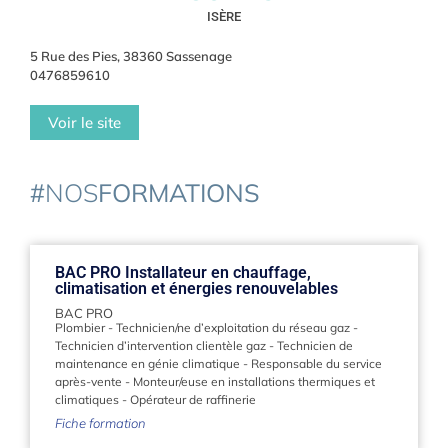
ISÈRE
5 Rue des Pies, 38360 Sassenage
0476859610
Voir le site
#
NOS
FORMATIONS
BAC PRO Installateur en chauffage,
climatisation et énergies renouvelables
BAC PRO
Plombier
-
Technicien/ne d’exploitation du réseau gaz
-
Technicien d’intervention clientèle gaz
-
Technicien de
maintenance en génie climatique
-
Responsable du service
après-vente
-
Monteur/euse en installations thermiques et
climatiques
-
Opérateur de raffinerie
Fiche formation