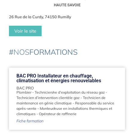
HAUTE SAVOIE
26 Rue de la Curdy, 74150 Rumilly
Voir le site
#
NOS
FORMATIONS
BAC PRO Installateur en chauffage,
climatisation et énergies renouvelables
BAC PRO
Plombier
-
Technicien/ne d’exploitation du réseau gaz
-
Technicien d’intervention clientèle gaz
-
Technicien de
maintenance en génie climatique
-
Responsable du service
après-vente
-
Monteur/euse en installations thermiques et
climatiques
-
Opérateur de raffinerie
Fiche formation